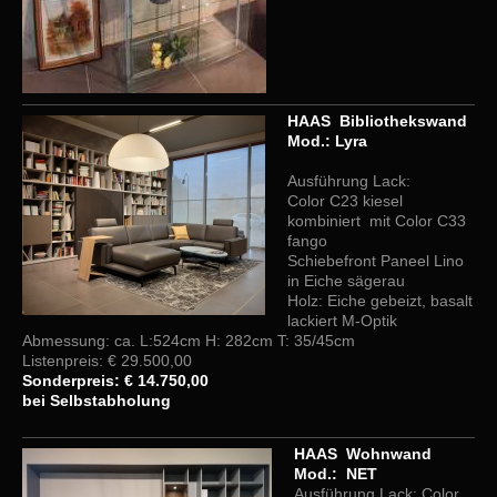
HAAS Bibliothekswand
Mod.: Lyra
Ausführung Lack:
Color C23 kiesel
kombiniert mit Color C33
fango
Schiebefront Paneel Lino
in Eiche sägerau
Holz: Eiche gebeizt, basalt
lackiert M-Optik
Abmessung: ca. L:524cm H: 282cm T: 35/45cm
Listenpreis: € 29.500,00
Sonderpreis: € 14.750,00
bei Selbstabholung
HAAS Wohnwand
Mod.: NET
Ausführung Lack: Color