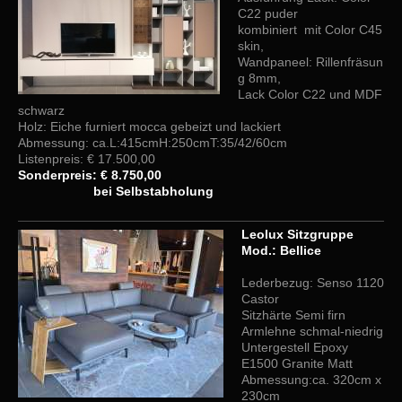
C22 puder
kombiniert mit Color C45
skin,
Wandpaneel:
Rillenfräsun
g 8mm,
Lack Color C22 und MDF
schwarz
Holz: Eiche furniert mocca gebeizt und lackiert
Abmessung: ca.L:415cmH:250cmT:35/42/60cm
Listenpreis: € 17.500,00
Sonderpreis: € 8.750,00
bei Selbstabholung
Leolux Sitzgruppe
Mod.: Bellice
Lederbezug: Senso 1120
Castor
Sitzhärte Semi firn
Armlehne schmal-niedrig
Untergestell Epoxy
E1500 Granite Matt
Abmessung:ca. 320cm x
230cm