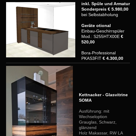
i
nkl. Spüle und Armatur
Sonderpreis € 5.980,00
bei Selbstabholung
Geräte otional
Einbau-Geschirrspüler
Mod.: S255HTX00E
€
520,00
Bora-Professional
PKAS3FIT
€ 4.300,00
Kettnacker - Glasvitrine
SOMA
Ausführung: mit
Wechseloption
Grauglas, Schwarz,
glänzend
Holz Makassar, RW LA